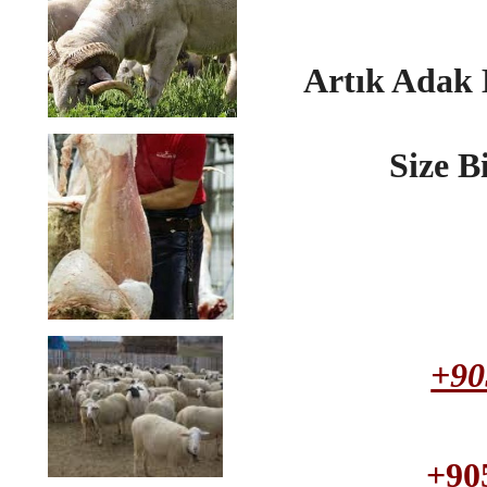
Artık Adak
Size B
+90
+90