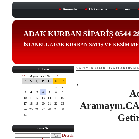
Anasayfa
Hakkımızda
Forum
ADAK KURBAN SİPARİŞ 0544 288 
İSTANBUL ADAK KURBAN SATIŞ VE KESİM M
SARIYER ADAK FIYATLARI 0539 44
Takvim
<<
Ağustos 2026
>>
,
P
S
Ç
P
C
C
P
1
2
Ad
3
4
5
6
7
8
9
10
11
12
13
14
15
16
Aramayın.CAN
17
18
19
20
21
22
23
24
25
26
27
28
29
30
Getir
31
Ürün Ara
Detaylı