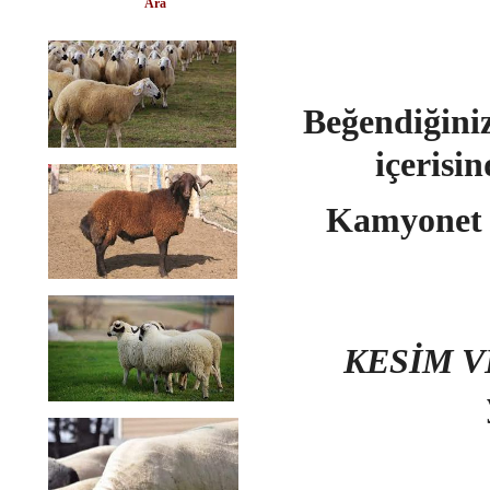
Ara
Beğendiğini
içerisi
Kamyonet i
KESİM V