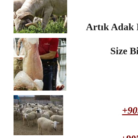
Artık Adak
Size B
+90