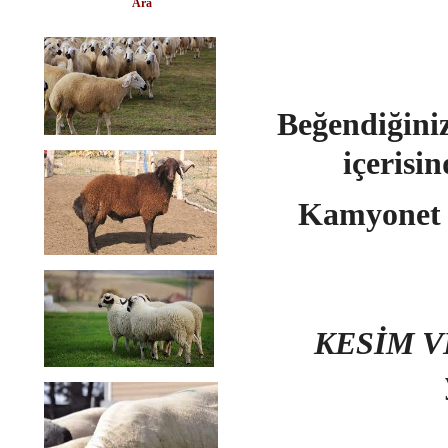
Ara
Beğendiğini
içerisi
Kamyonet i
KESİM V