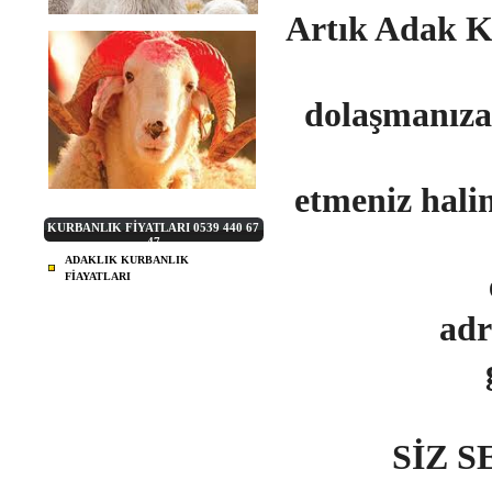
Artık Adak K
dolaşmanıza
etmeniz ha
KURBANLIK FİYATLARI 0539 440 67
47
ADAKLIK KURBANLIK
FİAYATLARI
adr
SİZ 