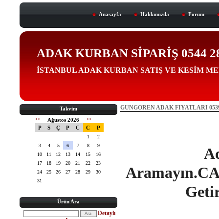
Anasayfa
Hakkımızda
Forum
ADAK KURBAN SİPARİŞ 0544 288 
İSTANBUL ADAK KURBAN SATIŞ VE KESİM M
GUNGOREN ADAK FIYATLARI 0539 
Takvim
<<
Ağustos 2026
>>
P
S
Ç
P
C
C
P
1
2
3
4
5
6
7
8
9
Ad
10
11
12
13
14
15
16
17
18
19
20
21
22
23
Aramayın.CAN
24
25
26
27
28
29
30
31
Getir
Ürün Ara
Detaylı