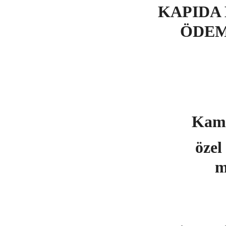
KAPIDA 
ÖDEM
Kamyo
özel 
m