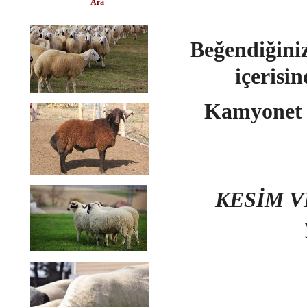
Ara
Beğendiğini
içerisi
Kamyonet i
KESİM V