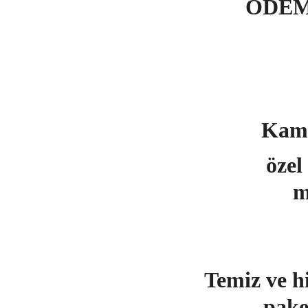
ÖDEM
Kamyo
özel 
m
Temiz ve h
pake