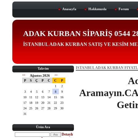
Anasayfa
Hakkımızda
Forum
ADAK KURBAN SİPARİŞ 0544 288 
İSTANBUL ADAK KURBAN SATIŞ VE KESİM M
ISTANBUL ADAK KURBAN FIYATLAR
Takvim
<<
Ağustos 2026
>>
A
P
S
Ç
P
C
C
P
1
2
Aramayın.CAN
3
4
5
6
7
8
9
10
11
12
13
14
15
16
Getir
17
18
19
20
21
22
23
24
25
26
27
28
29
30
31
Ürün Ara
Detaylı