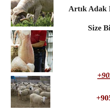
Artık Adak
Size B
+90
+90