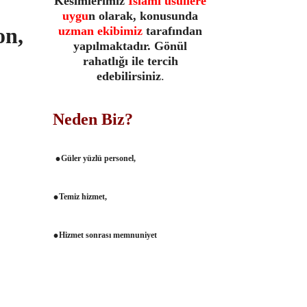
Kesimlerimiz
İslami usullere
uygu
n olarak, konusunda
on,
uzman ekibimiz
tarafından
yapılmaktadır. Gönül
rahatlığı ile tercih
edebilirsiniz
.
Neden Biz?
.
Güler yüzlü personel,
.
Temiz hizmet,
.
Hizmet sonrası memnuniyet