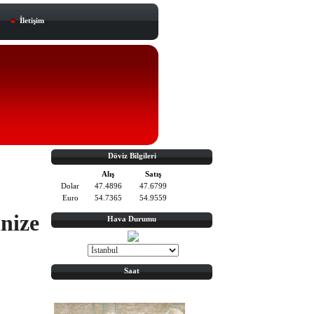
İletişim
Döviz Bilgileri
1
Alış
Satış
Dolar
47.4896
47.6799
Euro
54.7365
54.9559
nize
Hava Durumu
Saat