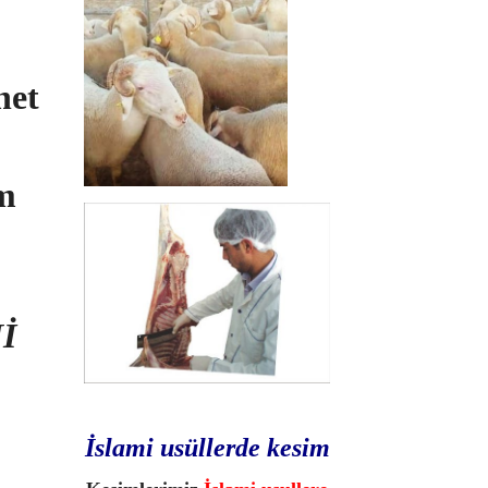
net
im
İ
İslami usüllerde kesim