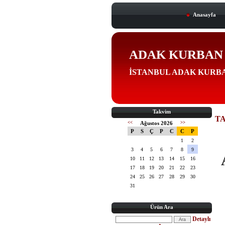
Anasayfa
ADAK KURBAN Sİ
İSTANBUL ADAK KURBA
Takvim
TA
<<
Ağustos 2026
>>
P
S
Ç
P
C
C
P
1
2
3
4
5
6
7
8
9
10
11
12
13
14
15
16
17
18
19
20
21
22
23
24
25
26
27
28
29
30
31
Ürün Ara
Detaylı