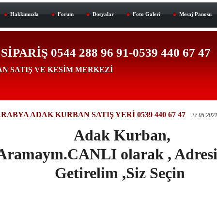
Hakkımızda
Forum
Dosyalar
Foto Galeri
Mesaj Panosu
PARİŞ 0544 288 96 91-0539 440 67 47
N SATIŞ VE KESİM MERKEZİ
RABYA ADAK KURBAN SATIŞ YERİ 0539 440 67 47
27.05.202
Adak Kurban,
Aramayın.CANLI olarak , Adresi
Getirelim ,Siz Seçin