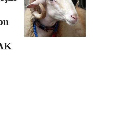
fon
RAK