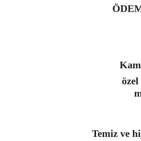
ÖDEM
Kamyo
özel 
m
Temiz ve hi