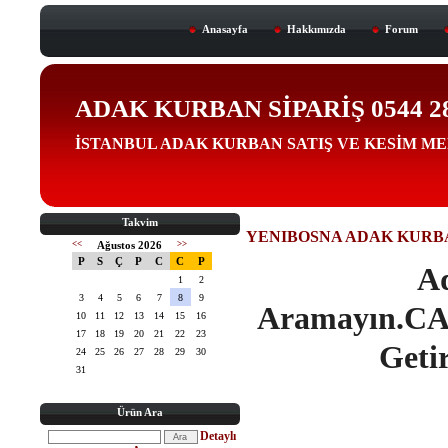
Anasayfa
Hakkımızda
Forum
ADAK KURBAN SİPARİŞ 0544 288 
İSTANBUL ADAK KURBAN SATIŞ VE KESİM M
Takvim
YENIBOSNA ADAK KURBAN 
<<
Ağustos 2026
>>
P
S
Ç
P
C
C
P
Ad
1
2
3
4
5
6
7
8
9
Aramayın.CAN
10
11
12
13
14
15
16
17
18
19
20
21
22
23
Getir
24
25
26
27
28
29
30
31
Ürün Ara
Detaylı