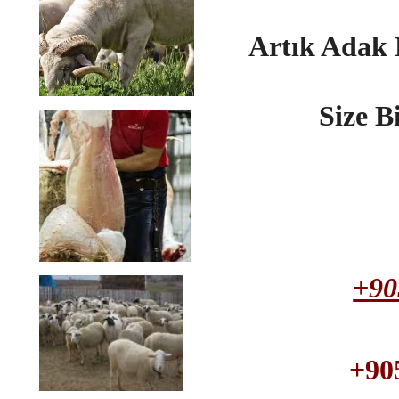
Artık Adak
Size B
+90
+90