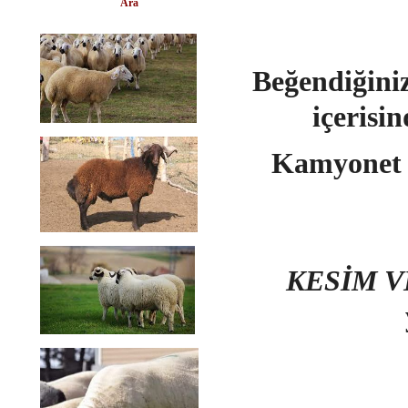
Ara
Beğendiğini
içerisi
Kamyonet i
KESİM V