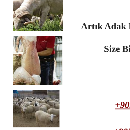
Artık Adak
Size B
+90