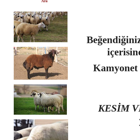
Ara
Beğendiğini
içerisi
Kamyonet i
KESİM V