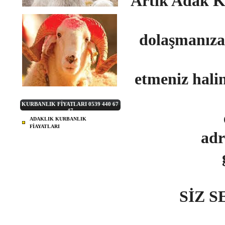
Artık Adak K
dolaşmanıza
etmeniz ha
KURBANLIK FİYATLARI 0539 440 67
47
ADAKLIK KURBANLIK
FİAYATLARI
adr
SİZ 